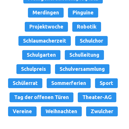
Merdingen
Pinguine
Projektwoche
Robotik
Schlaumacherzeit
Schulchor
Schulgarten
Schulleitung
Schulpreis
Schulversammlung
Schülerrat
Sommerferien
Sport
Tag der offenen Türen
Theater-AG
Vereine
Weihnachten
Zwulcher