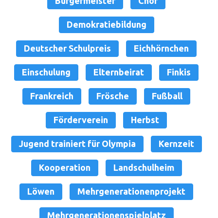
Bürgermeister
Chor
Demokratiebildung
Deutscher Schulpreis
Eichhörnchen
Einschulung
Elternbeirat
Finkis
Frankreich
Frösche
Fußball
Förderverein
Herbst
Jugend trainiert für Olympia
Kernzeit
Kooperation
Landschulheim
Löwen
Mehrgenerationenprojekt
Mehrgenerationenspielplatz