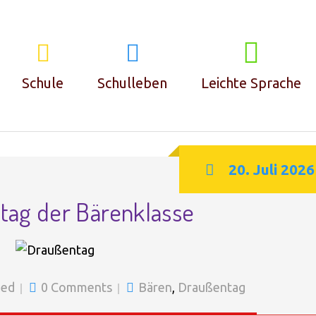
BÄREN
Schule
Schulleben
Leichte Sprache
Klassen
Leitbild
20. Juli 2026
tag der Bärenklasse
Team
Konzept
Lernräume
Schülerrat
Inklusion
Schlaumacherzeit
zed
0 Comments
Bären
,
Draußentag