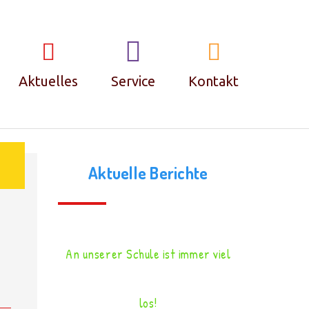
Aktuelles
Service
Kontakt
Termine
Kontakt
Aktuelle Berichte
Krankmeldungen
Impressum &
Datenschutz
FAQ – Häufige
An unserer Schule ist immer viel
Fragen
los!
Ferienplan und