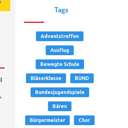
6
Tags
Adventstreffen
Ausflug
Bewegte Schule
Bläserklasse
BUND
l
Bundesjugendspiele
,
Bären
Bürgermeister
Chor