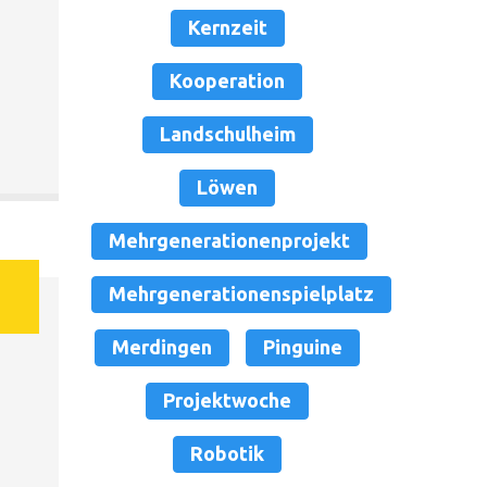
Kernzeit
Kooperation
Landschulheim
Löwen
Mehrgenerationenprojekt
Mehrgenerationenspielplatz
Merdingen
Pinguine
Projektwoche
Robotik