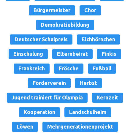
Bürgermeister
Chor
Demokratiebildung
Deutscher Schulpreis
Eichhörnchen
Einschulung
Elternbeirat
Finkis
Frankreich
Frösche
Fußball
Förderverein
Herbst
Jugend trainiert für Olympia
Kernzeit
Kooperation
Landschulheim
Löwen
Mehrgenerationenprojekt