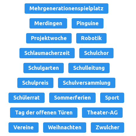
Mehrgenerationenspielplatz
Merdingen
Pinguine
Projektwoche
Robotik
Schlaumacherzeit
Schulchor
Schulgarten
Schulleitung
Schulpreis
Schulversammlung
Schülerrat
Sommerferien
Sport
Tag der offenen Türen
Theater-AG
Vereine
Weihnachten
Zwulcher