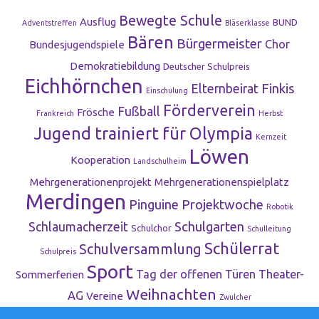
Bewegte Schule
Ausflug
BUND
Adventstreffen
Bläserklasse
Bären
Bürgermeister
Chor
Bundesjugendspiele
Demokratiebildung
Deutscher Schulpreis
Eichhörnchen
Finkis
Elternbeirat
Einschulung
Förderverein
Fußball
Frösche
Frankreich
Herbst
Jugend trainiert für Olympia
Kernzeit
Löwen
Kooperation
Landschulheim
Mehrgenerationenprojekt
Mehrgenerationenspielplatz
Merdingen
Pinguine
Projektwoche
Robotik
Schulgarten
Schlaumacherzeit
Schulchor
Schulleitung
Schülerrat
Schulversammlung
Schulpreis
Sport
Tag der offenen Türen
Theater-
Sommerferien
Weihnachten
AG
Vereine
Zwulcher