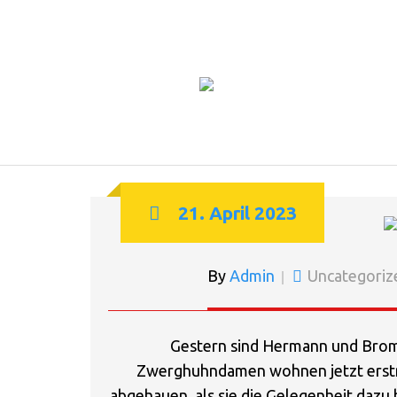
HERMANN UND 
21. April 2023
By
Admin
Uncategoriz
Gestern sind Hermann und Brom
Zwerghuhndamen wohnen jetzt erstmal
abgehauen, als sie die Gelegenheit dazu