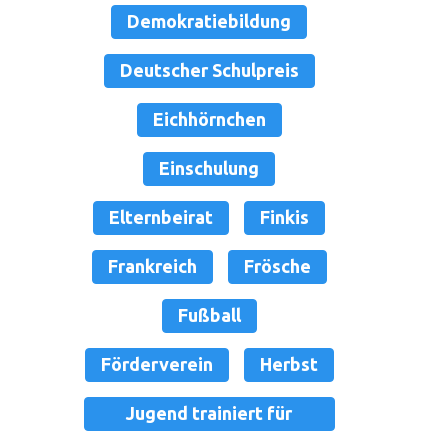
Demokratiebildung
Deutscher Schulpreis
Eichhörnchen
Einschulung
Elternbeirat
Finkis
Frankreich
Frösche
Fußball
Förderverein
Herbst
Jugend trainiert für
Olympia