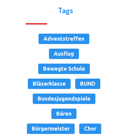
Tags
Adventstreffen
Ausflug
Bewegte Schule
Bläserklasse
BUND
Bundesjugendspiele
Bären
Bürgermeister
Chor