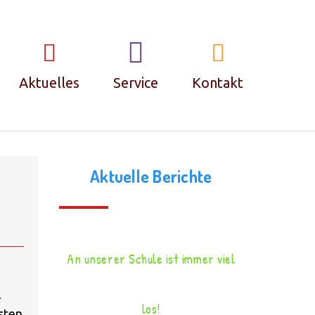
N EINGEZOGEN!
Aktuelles
Service
Kontakt
Termine
Kontakt
Aktuelle Berichte
Krankmeldungen
Impressum &
Datenschutz
FAQ – Häufige
An unserer Schule ist immer viel
Fragen
l
los!
Ferienplan und
sten