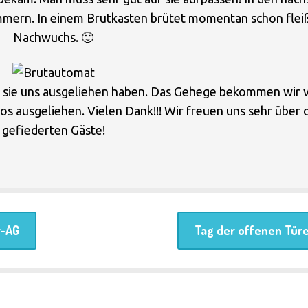
Auszeichnungen
Schulsozialarbeit
mern. In einem Brutkasten brütet momentan schon flei
Nachwuchs. 🙂
Eltern-
Beratungslehrerin
Engagement
BiSS-
ie sie uns ausgeliehen haben. Das Gehege bekommen wir 
s ausgeliehen. Vielen Dank!!! Wir freuen uns sehr über 
Bildungshaus
Leseförderungs-
gefiederten Gäste!
Konzept
Betreuungs-
Angebot
Medienbildung
Kooperation mit
Bewegte Schule
r-AG
Tag der offenen Tür
Vereinen
Französisch
Hospitation
Theater-AG