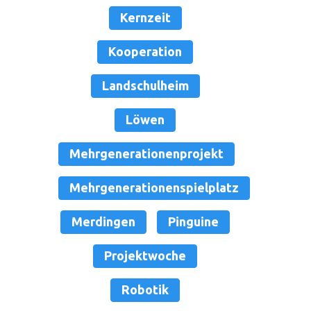
Kernzeit
Kooperation
Landschulheim
Löwen
Mehrgenerationenprojekt
Mehrgenerationenspielplatz
Merdingen
Pinguine
Projektwoche
Robotik