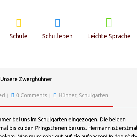
BROMMER IM SCHULGARTE
Schule
Schulleben
Leichte Sprache
Klassen
Leitbild
Team
Konzept
ed
0 Comments
Hühner
,
Schulgarten
Lernräume
Schülerrat
mer bei uns im Schulgarten eingezogen. Die beiden
Inklusion
Schlaumacherzeit
 bis zu den Pfingstferien bei uns. Hermann ist erstma
 bekam. Man muss sehr gut auf sie aufpassen! In den näch