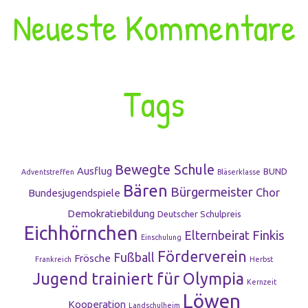
Neueste Kommentare
Tags
Bewegte Schule
Ausflug
BUND
Adventstreffen
Bläserklasse
Bären
Bürgermeister
Chor
Bundesjugendspiele
Demokratiebildung
Deutscher Schulpreis
Eichhörnchen
Finkis
Elternbeirat
Einschulung
Förderverein
Fußball
Frösche
Frankreich
Herbst
Jugend trainiert für Olympia
Kernzeit
Löwen
Kooperation
Landschulheim