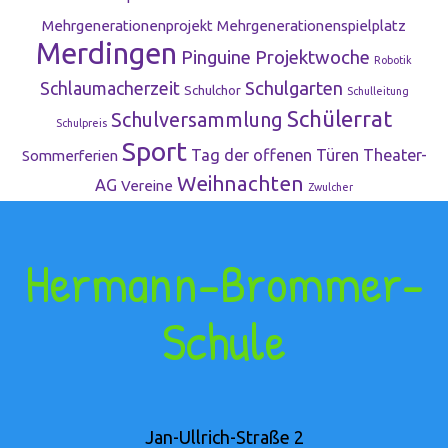
Mehrgenerationenprojekt
Mehrgenerationenspielplatz
Merdingen
Pinguine
Projektwoche
Robotik
Schulgarten
Schlaumacherzeit
Schulchor
Schulleitung
Schülerrat
Schulversammlung
Schulpreis
Sport
Tag der offenen Türen
Theater-
Sommerferien
Weihnachten
AG
Vereine
Zwulcher
Hermann-Brommer-
Schule
Jan-Ullrich-Straße 2