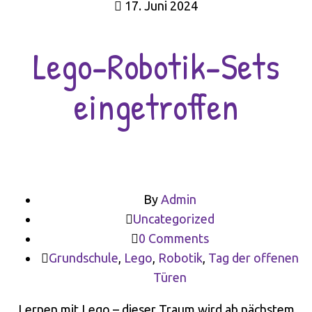
17. Juni 2024
Lego-Robotik-Sets
eingetroffen
By
Admin
Uncategorized
0 Comments
Grundschule
,
Lego
,
Robotik
,
Tag der offenen
Türen
Lernen mit Lego – dieser Traum wird ab nächstem