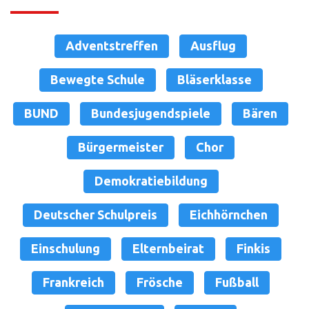
Adventstreffen
Ausflug
Bewegte Schule
Bläserklasse
BUND
Bundesjugendspiele
Bären
Bürgermeister
Chor
Demokratiebildung
Deutscher Schulpreis
Eichhörnchen
Einschulung
Elternbeirat
Finkis
Frankreich
Frösche
Fußball