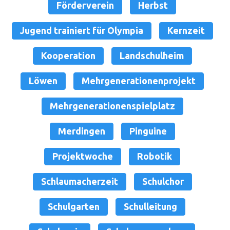
Förderverein
Herbst
Jugend trainiert für Olympia
Kernzeit
Kooperation
Landschulheim
Löwen
Mehrgenerationenprojekt
Mehrgenerationenspielplatz
Merdingen
Pinguine
Projektwoche
Robotik
Schlaumacherzeit
Schulchor
Schulgarten
Schulleitung