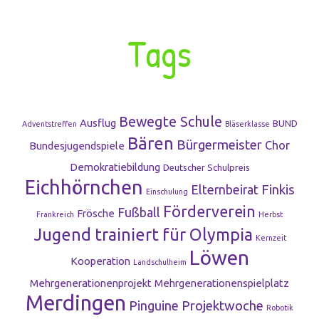
Tags
Bewegte Schule
Ausflug
BUND
Adventstreffen
Bläserklasse
Bären
Bürgermeister
Chor
Bundesjugendspiele
Demokratiebildung
Deutscher Schulpreis
Eichhörnchen
Finkis
Elternbeirat
Einschulung
Förderverein
Fußball
Frösche
Frankreich
Herbst
Jugend trainiert für Olympia
Kernzeit
Löwen
Kooperation
Landschulheim
Mehrgenerationenprojekt
Mehrgenerationenspielplatz
Merdingen
Pinguine
Projektwoche
Robotik