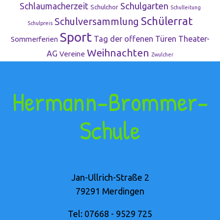
Schulgarten
Schlaumacherzeit
Schulchor
Schulleitung
Schülerrat
Schulversammlung
Schulpreis
Sport
Tag der offenen Türen
Theater-
Sommerferien
Weihnachten
AG
Vereine
Zwulcher
Hermann-Brommer-
Schule
Jan-Ullrich-Straße 2
79291 Merdingen
Tel: 07668 - 9529 725