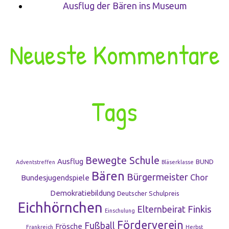
Ausflug der Bären ins Museum
Neueste Kommentare
Tags
Bewegte Schule
Ausflug
BUND
Adventstreffen
Bläserklasse
Bären
Bürgermeister
Chor
Bundesjugendspiele
Demokratiebildung
Deutscher Schulpreis
Eichhörnchen
Finkis
Elternbeirat
Einschulung
Förderverein
Fußball
Frösche
Frankreich
Herbst