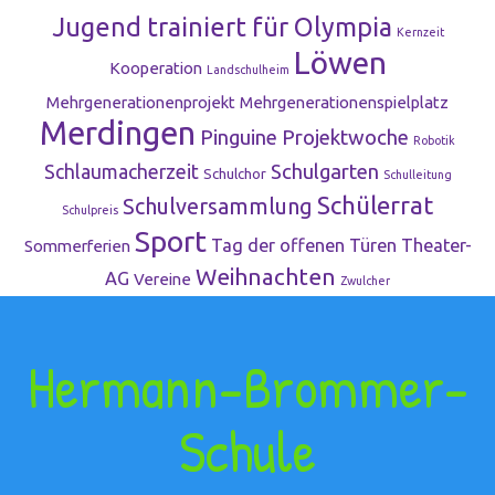
Jugend trainiert für Olympia
Kernzeit
Löwen
Kooperation
Landschulheim
Mehrgenerationenprojekt
Mehrgenerationenspielplatz
Merdingen
Pinguine
Projektwoche
Robotik
Schulgarten
Schlaumacherzeit
Schulchor
Schulleitung
Schülerrat
Schulversammlung
Schulpreis
Sport
Tag der offenen Türen
Theater-
Sommerferien
Weihnachten
AG
Vereine
Zwulcher
Hermann-Brommer-
Schule