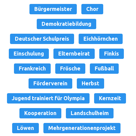
Bürgermeister
Chor
Demokratiebildung
Deutscher Schulpreis
Eichhörnchen
Einschulung
Elternbeirat
Finkis
Frankreich
Frösche
Fußball
Förderverein
Herbst
Jugend trainiert für Olympia
Kernzeit
Kooperation
Landschulheim
Löwen
Mehrgenerationenprojekt