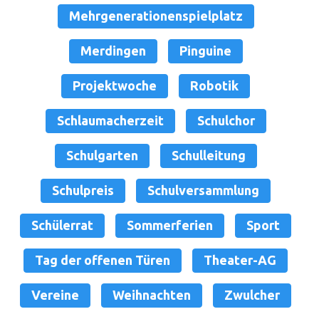
Mehrgenerationenspielplatz
Merdingen
Pinguine
Projektwoche
Robotik
Schlaumacherzeit
Schulchor
Schulgarten
Schulleitung
Schulpreis
Schulversammlung
Schülerrat
Sommerferien
Sport
Tag der offenen Türen
Theater-AG
Vereine
Weihnachten
Zwulcher