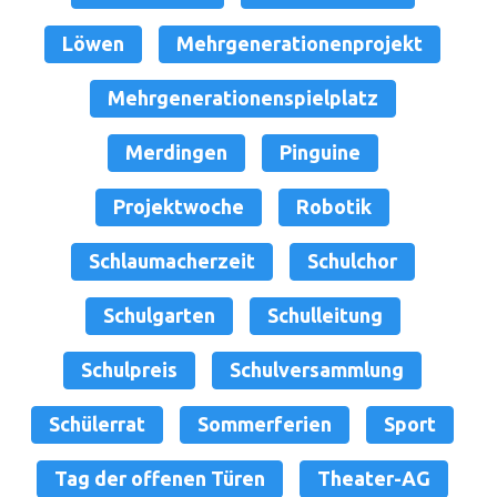
Löwen
Mehrgenerationenprojekt
Mehrgenerationenspielplatz
Merdingen
Pinguine
Projektwoche
Robotik
Schlaumacherzeit
Schulchor
Schulgarten
Schulleitung
Schulpreis
Schulversammlung
Schülerrat
Sommerferien
Sport
Tag der offenen Türen
Theater-AG