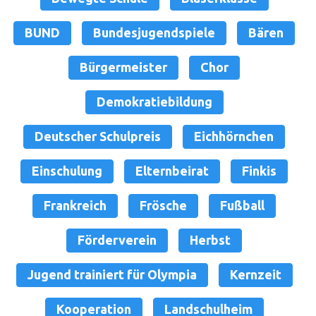
BUND
Bundesjugendspiele
Bären
Bürgermeister
Chor
Demokratiebildung
Deutscher Schulpreis
Eichhörnchen
Einschulung
Elternbeirat
Finkis
Frankreich
Frösche
Fußball
Förderverein
Herbst
Jugend trainiert für Olympia
Kernzeit
Kooperation
Landschulheim