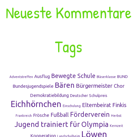
Neueste Kommentare
Tags
Bewegte Schule
Ausflug
BUND
Adventstreffen
Bläserklasse
Bären
Bürgermeister
Chor
Bundesjugendspiele
Demokratiebildung
Deutscher Schulpreis
Eichhörnchen
Finkis
Elternbeirat
Einschulung
Förderverein
Fußball
Frösche
Frankreich
Herbst
Jugend trainiert für Olympia
Kernzeit
Löwen
Kooperation
Landschulheim