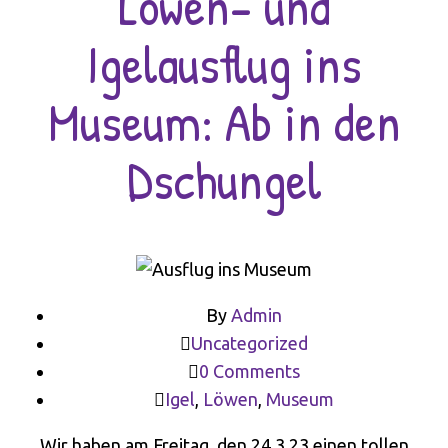
Löwen- und
Igelausflug ins
Museum: Ab in den
Dschungel
By
Admin
Uncategorized
0 Comments
Igel
,
Löwen
,
Museum
Wir haben am Freitag, den 24.3.23 einen tollen