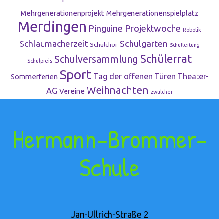
Mehrgenerationenprojekt
Mehrgenerationenspielplatz
Merdingen
Pinguine
Projektwoche
Robotik
Schulgarten
Schlaumacherzeit
Schulchor
Schulleitung
Schülerrat
Schulversammlung
Schulpreis
Sport
Tag der offenen Türen
Theater-
Sommerferien
Weihnachten
AG
Vereine
Zwulcher
Hermann-Brommer-
Schule
Jan-Ullrich-Straße 2