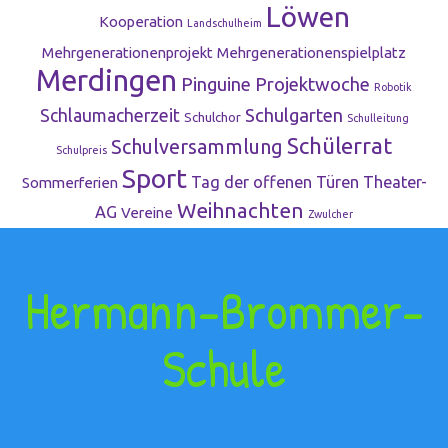
Löwen
Kooperation
Landschulheim
Mehrgenerationenprojekt
Mehrgenerationenspielplatz
Merdingen
Pinguine
Projektwoche
Robotik
Schulgarten
Schlaumacherzeit
Schulchor
Schulleitung
Schülerrat
Schulversammlung
Schulpreis
Sport
Tag der offenen Türen
Theater-
Sommerferien
Weihnachten
AG
Vereine
Zwulcher
Hermann-Brommer-
Schule