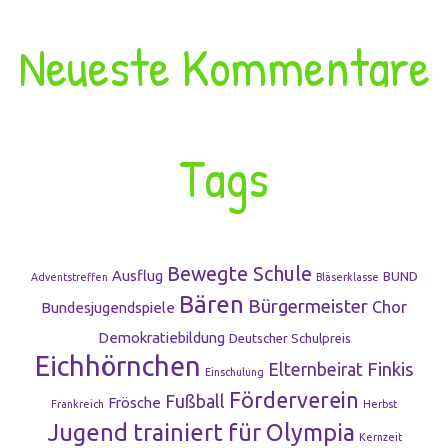
Neueste Kommentare
Tags
Bewegte Schule
Ausflug
BUND
Adventstreffen
Bläserklasse
Bären
Bürgermeister
Chor
Bundesjugendspiele
Demokratiebildung
Deutscher Schulpreis
Eichhörnchen
Finkis
Elternbeirat
Einschulung
Förderverein
Fußball
Frösche
Frankreich
Herbst
Jugend trainiert für Olympia
Kernzeit