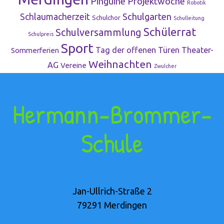
Pinguine
Projektwoche
Robotik
Schulgarten
Schlaumacherzeit
Schulchor
Schulleitung
Schülerrat
Schulversammlung
Schulpreis
Sport
Tag der offenen Türen
Theater-
Sommerferien
Weihnachten
AG
Vereine
Zwulcher
Hermann-Brommer-
Schule
Jan-Ullrich-Straße 2
79291 Merdingen