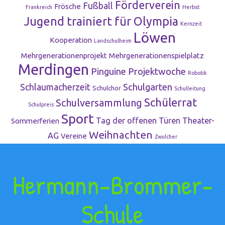
Förderverein
Fußball
Frösche
Frankreich
Herbst
Jugend trainiert für Olympia
Kernzeit
Löwen
Kooperation
Landschulheim
Mehrgenerationenprojekt
Mehrgenerationenspielplatz
Merdingen
Pinguine
Projektwoche
Robotik
Schulgarten
Schlaumacherzeit
Schulchor
Schulleitung
Schülerrat
Schulversammlung
Schulpreis
Sport
Tag der offenen Türen
Theater-
Sommerferien
Weihnachten
AG
Vereine
Zwulcher
Hermann-Brommer-
Schule