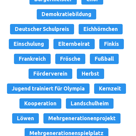
Demokratiebildung
Deutscher Schulpreis
Eichhörnchen
Einschulung
Elternbeirat
Finkis
Frankreich
Frösche
Fußball
Förderverein
Herbst
Jugend trainiert für Olympia
Kernzeit
Kooperation
Landschulheim
Löwen
Mehrgenerationenprojekt
Mehrgenerationenspielplatz