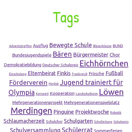
Tags
Bewegte Schule
Ausflug
BUND
Adventstreffen
Bläserklasse
Bären
Bürgermeister
Chor
Bundesjugendspiele
Eichhörnchen
Demokratiebildung
Deutscher Schulpreis
Finkis
Elternbeirat
Fußball
Frösche
Einschulung
Frankreich
Jugend trainiert für
Förderverein
Herbst
Löwen
Olympia
Kooperation
Kernzeit
Landschulheim
Mehrgenerationenprojekt
Mehrgenerationenspielplatz
Merdingen
Pinguine
Projektwoche
Robotik
Schulgarten
Schlaumacherzeit
Schulchor
Schulleitung
Schulpreis
Schülerrat
Schulversammlung
Sommerferien