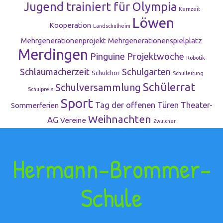
Jugend trainiert für Olympia
Kernzeit
Löwen
Kooperation
Landschulheim
Mehrgenerationenprojekt
Mehrgenerationenspielplatz
Merdingen
Pinguine
Projektwoche
Robotik
Schulgarten
Schlaumacherzeit
Schulchor
Schulleitung
Schülerrat
Schulversammlung
Schulpreis
Sport
Tag der offenen Türen
Theater-
Sommerferien
Weihnachten
AG
Vereine
Zwulcher
Hermann-Brommer-
Schule