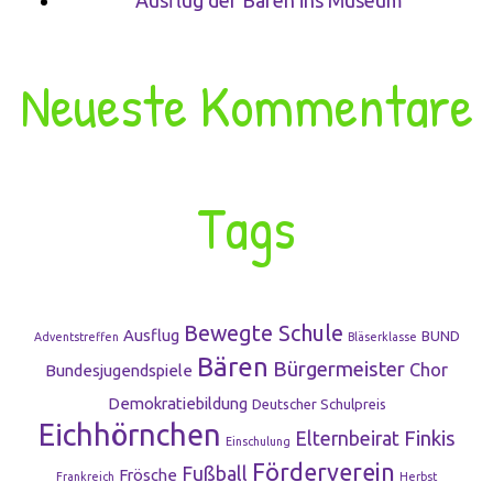
Ausflug der Bären ins Museum
Neueste Kommentare
Tags
Bewegte Schule
Ausflug
BUND
Adventstreffen
Bläserklasse
Bären
Bürgermeister
Chor
Bundesjugendspiele
Demokratiebildung
Deutscher Schulpreis
Eichhörnchen
Finkis
Elternbeirat
Einschulung
Förderverein
Fußball
Frösche
Frankreich
Herbst