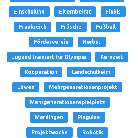
Einschulung
Elternbeirat
Finkis
Frankreich
Frösche
Fußball
Förderverein
Herbst
Jugend trainiert für Olympia
Kernzeit
Kooperation
Landschulheim
Löwen
Mehrgenerationenprojekt
Mehrgenerationenspielplatz
Merdingen
Pinguine
Projektwoche
Robotik