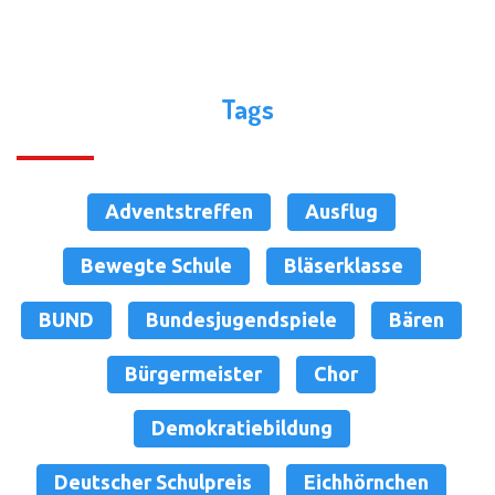
Tags
Adventstreffen
Ausflug
Bewegte Schule
Bläserklasse
BUND
Bundesjugendspiele
Bären
Bürgermeister
Chor
Demokratiebildung
Deutscher Schulpreis
Eichhörnchen