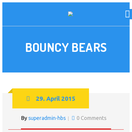
BOUNCY BEARS
29. April 2015
By
superadmin-hbs
0 Comments