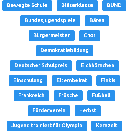
Bewegte Schule
Bläserklasse
BUND
Bundesjugendspiele
Bären
Bürgermeister
Chor
Demokratiebildung
Deutscher Schulpreis
Eichhörnchen
Einschulung
Elternbeirat
Finkis
Frankreich
Frösche
Fußball
Förderverein
Herbst
Jugend trainiert für Olympia
Kernzeit