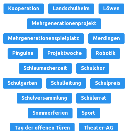
Kooperation
Landschulheim
Löwen
Mehrgenerationenprojekt
Mehrgenerationenspielplatz
Merdingen
Pinguine
Projektwoche
Robotik
Schlaumacherzeit
Schulchor
Schulgarten
Schulleitung
Schulpreis
Schulversammlung
Schülerrat
Sommerferien
Sport
Tag der offenen Türen
Theater-AG