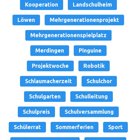
Kooperation
Landschulheim
Löwen
Mehrgenerationenprojekt
Mehrgenerationenspielplatz
Merdingen
Pinguine
Projektwoche
Robotik
Schlaumacherzeit
Schulchor
Schulgarten
Schulleitung
Schulpreis
Schulversammlung
Schülerrat
Sommerferien
Sport