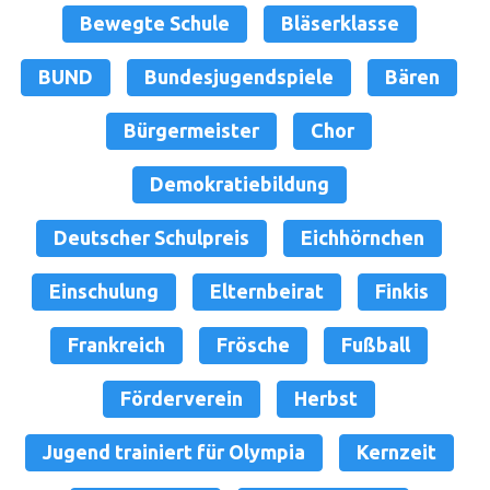
Bewegte Schule
Bläserklasse
BUND
Bundesjugendspiele
Bären
Bürgermeister
Chor
Demokratiebildung
Deutscher Schulpreis
Eichhörnchen
Einschulung
Elternbeirat
Finkis
Frankreich
Frösche
Fußball
Förderverein
Herbst
Jugend trainiert für Olympia
Kernzeit