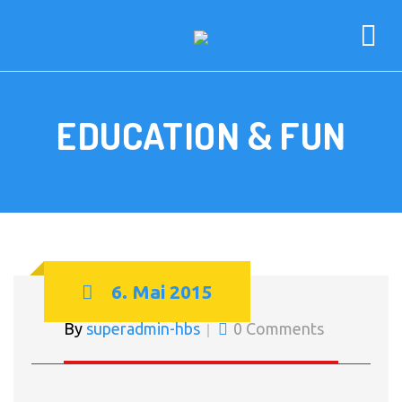
EDUCATION & FUN
6. Mai 2015
By
superadmin-hbs
0 Comments