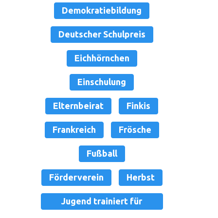
Demokratiebildung
Deutscher Schulpreis
Eichhörnchen
Einschulung
Elternbeirat
Finkis
Frankreich
Frösche
Fußball
Förderverein
Herbst
Jugend trainiert für
Olympia