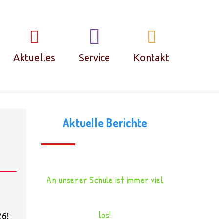
✨
Aktuelles
Service
Kontakt
Termine
Kontakt
Aktuelle Berichte
Krankmeldungen
Impressum &
Datenschutz
FAQ – Häufige
An unserer Schule ist immer viel
Fragen
los!
26!
Ferienplan und