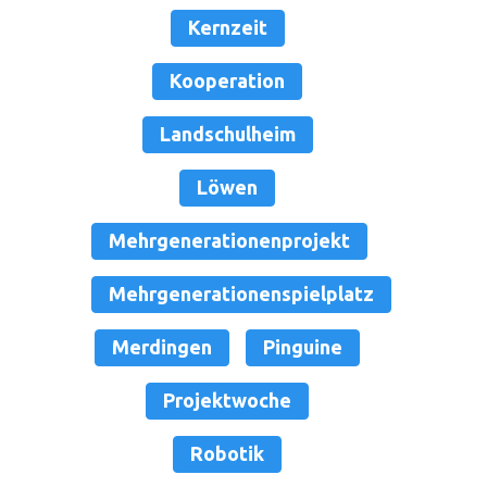
Kernzeit
Kooperation
Landschulheim
Löwen
Mehrgenerationenprojekt
Mehrgenerationenspielplatz
Merdingen
Pinguine
Projektwoche
Robotik