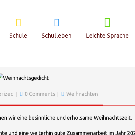
🎄FROHE WEIHNACHTEN!
Schule
Schulleben
Leichte Sprache
Klassen
Leitbild
Team
Konzept
rized
0 Comments
Weihnachten
Lernräume
Schülerrat
n wir eine besinnliche und erholsame Weihnachtszeit.
Inklusion
Schlaumacherzeit
te und eine weiterhin gute Zusammenarbeit im Jahr 20