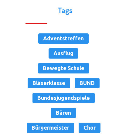
Tags
Adventstreffen
Ausflug
Bewegte Schule
Bläserklasse
BUND
Bundesjugendspiele
Bären
Bürgermeister
Chor